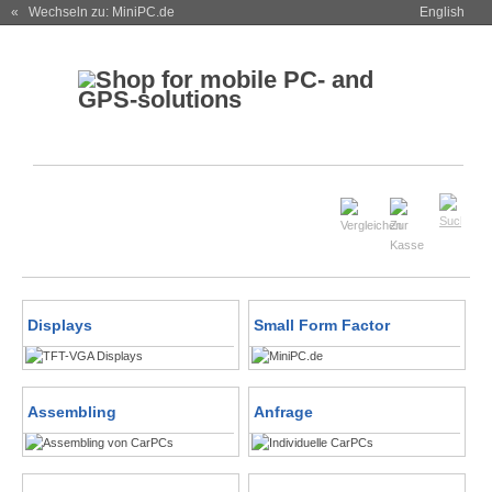
« Wechseln zu: MiniPC.de
English
Displays
Small Form Factor
Assembling
Anfrage