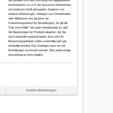
Wir behalten uns eine Löschung von abgegebenen
Kommentaren vor (z.b. bei Versuchen Kommentare
mit sinnlosem Inhalt abzugeben, Kopieren von
anderen Bewertungen, Einfügen von Fremdinhalten
oder Mißbrauch des Systems als
Finanzierungsdienst für Bestellungen). Es gilt die
"Fair-Use-Politik" (ein guter Anhaltspunkt ist, daß
Sie Bewertungen für Produkte abgeben, die Sie
auch tatsächlich gekauft haben. Auch wird Ihr
Bewertungsguthaben selten zweistellig oder gar
dreistellig werden).Das Guthaben kann nur mit
Bestellungen verrechnet werden. Eine andersartige
Auszahlung ist nicht möglich.
Kunden-Bewertungen