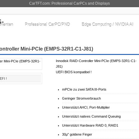
CarTFT.com: Professional CarPCs and Displays
nenten
Professional CarPC/PND
Edge Computing / NVIDIA AI
ontroller Mini-PCIe (EMPS-32R1-C1-J81)
Innodisk RAID-Controller Mini-PCIe (EMPS-32R1-C1-
J81)
UEFI BIOS kompatibel !
EFI !
mPCIe zu zwei SATA III-Ports
Geringer Stromverbrauch
Unterstützt AHCI, Port-Multiplier
Unterstützt natives Command Queuing
Unterstützt Hardware RAID 0, RAID1
30μ" goldene Finger