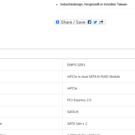
Industriedesign, hergestellt in Innodisk Taiwan
EMPS-32R1
mPCIe to dual SATA III RAID Module
mPCIe
PCI Express 2.0
SATA III
or
SATA 7pin x 2