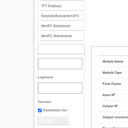
TFT Displays
Netzteile/Konverter/UPS
MiniPC Barebones
MiniPC Mainboards
KUNDENBEREICH
Module Name
Module Type
Loginname
Form Factor
Input I/F
Passwort
Output I/F
Remember me !
Output connect