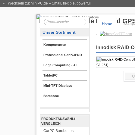
« Wechseln zu: MiniPC.de
– Small, flexible, powerful
Home
Kompo
Unser Sortiment
CarTFT.com
Komponenten
Innodisk RAID-C
Professional CarPC/PND
Edge Computing / AI
TabletPC
U
Mini-TFT Displays
Barebone
PRODUKTAUSWAHL/-
VERGLEICH
CarPC Barebones