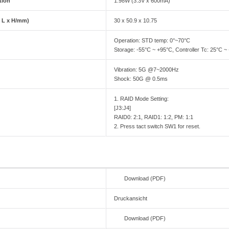
tion
1.98W (3.3V x 600mA)
 L x H/mm)
30 x 50.9 x 10.75
Operation: STD temp: 0°~70°C
Storage: -55°C ~ +95°C, Controller Tc: 25°C ~
Vibration: 5G @7~2000Hz
Shock: 50G @ 0.5ms
1. RAID Mode Setting:
[J3:J4]
RAID0: 2:1, RAID1: 1:2, PM: 1:1
2. Press tact switch SW1 for reset.
Download (PDF)
Druckansicht
Download (PDF)