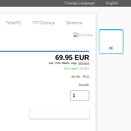
Change Language:
English
TabletPC
TFT-Displays
Barebone
0€
69.95
EUR
inkl. 19% MwSt. zzgl.
Versand
Auf Lager (10 St.)
Art-Nr.: 3511
Anzahl:
IN DEN WARENKORB