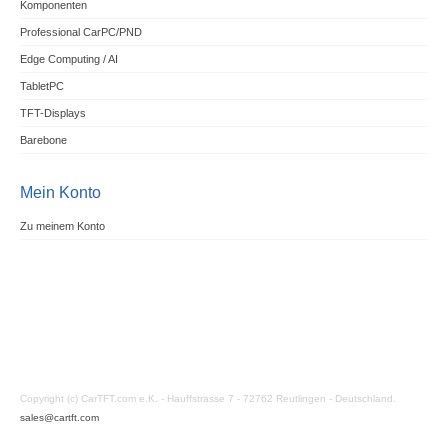
Komponenten
Professional CarPC/PND
Edge Computing / AI
TabletPC
TFT-Displays
Barebone
Mein Konto
Zu meinem Konto
Copyright (c) CarTFT.com e.K. - Hauffstrasse 7 - 72762 Reutlingen - Deutschland.
sales@cartft.com