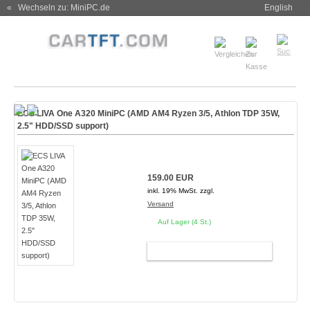
« Wechseln zu: MiniPC.de
English
ECS LIVA One A320 MiniPC (AMD AM4 Ryzen 3/5, Athlon TDP 35W,
2.5" HDD/SSD support)
159.00 EUR
inkl. 19% MwSt. zzgl.
Versand
Auf Lager (4 St.)
WARENKORB