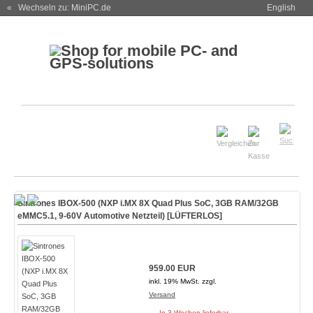
« Wechseln zu: MiniPC.de
English
Sintrones IBOX-500 (NXP i.MX 8X Quad Plus SoC, 3GB RAM/32GB
eMMC5.1, 9-60V Automotive Netzteil) [
LÜFTERLOS
]
959.00 EUR
inkl. 19% MwSt. zzgl.
Versand
In 3 Wochen lieferbar.