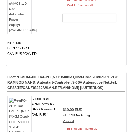
Wird für Sie bestellt.
WARENKORB
NXP i.MX !
8x DI / 4x DO !
CAN-BUS / CAN FD !
FleetPC-ARM-400 Car-PC (NXP iMX8M Quad-Core, Android 9, 2GB
RAM/8GB NAND, Autostart-Controller, 9-36V Automotive Netzteil,
GPS/LTE/CAN/RS232/WLAN/BT/LAN/HDMI) [
LÜFTERLOS
]
Android 9.0+ !
ARM Cortex A53 !
GPS / Glonass !
619.00 EUR
CAN-BUS !
inkl. 19% MwSt. zzgl.
Versand
In 3 Wochen lieferbar.