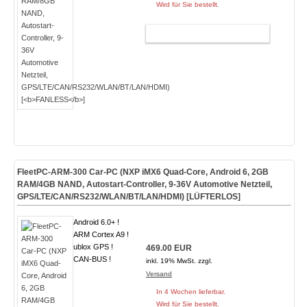
Wird für Sie bestellt.
WARENKORB
FleetPC-ARM-300 Car-PC (NXP iMX6 Quad-Core, Android 6, 2GB
RAM/4GB NAND, Autostart-Controller, 9-36V Automotive Netzteil,
GPS/LTE/CAN/RS232/WLAN/BT/LAN/HDMI) [
LÜFTERLOS
]
Android 6.0+ !
ARM Cortex A9 !
ublox GPS !
469.00 EUR
CAN-BUS !
inkl. 19% MwSt. zzgl.
Versand
In 4 Wochen lieferbar.
Wird für Sie bestellt.