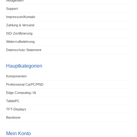
Neuigkeiten
Support
Impressum/Kontakt
Zahlung & Versand
ISO-Zertifizierung
Widerrrufbelehrung
Datenschutz-Statement
Hauptkategorien
Komponenten
Professional CarPC/PND
Edge Computing / AI
TabletPC
TFT-Displays
Barebone
Mein Konto