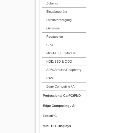
Zubehör
Eingabegeräte
Stromversorgung
Gehäuse
Restposten
CPU
Mini-PCI(e) / Module
HDD/SSD & ODD
ARM/Arduino/Raspberry
RAM
Edge Computing / AI
Professional CarPC/PND
Edge Computing / AI
TabletPC
Mini-TFT Displays