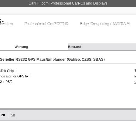
CarTFT.com: Professional CarPCs and Displays
nenten
Professional CarPC/PND
Edge Computing / NVIDIA AI
Wertung
Bestand
Serieller RS232 GPS Maus/Empfänger (Galileo, QZSS, SBAS)
Tek Chip !
ndicator for GPS fix !
i
 + PS/2 !
20
50