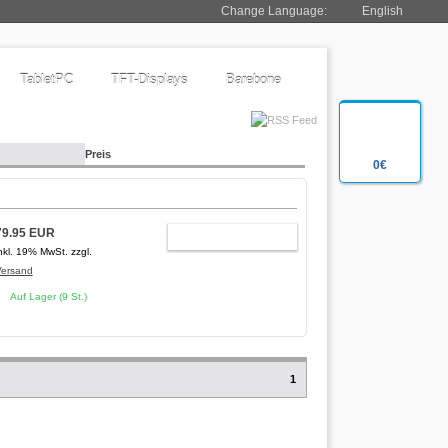
Change Language:
English
TabletPC
TFT-Displays
Barebone
Preis
0€
79.95 EUR
WARENKORB
nkl. 19% MwSt. zzgl.
Versand
Auf Lager (9 St.)
1