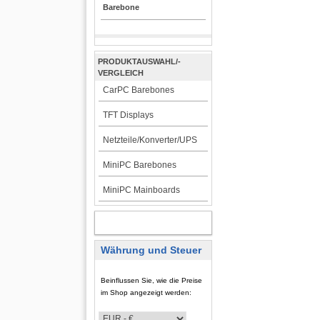
Barebone
PRODUKTAUSWAHL/-
VERGLEICH
CarPC Barebones
TFT Displays
Netzteile/Konverter/UPS
MiniPC Barebones
MiniPC Mainboards
KUNDENBEREICH
Währung und Steuer
Beinflussen Sie, wie die Preise
im Shop angezeigt werden: