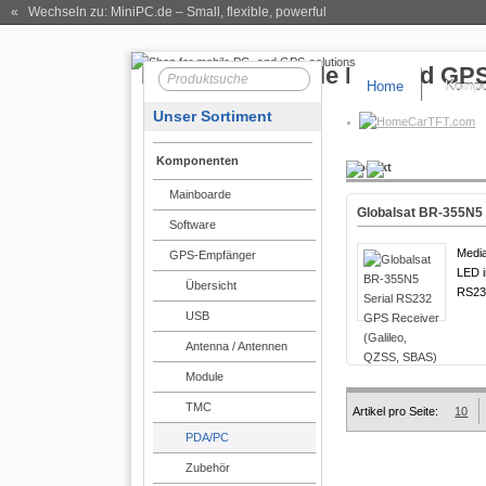
« Wechseln zu: MiniPC.de
– Small, flexible, powerful
Home
Kompo
Unser Sortiment
CarTFT.com
Komponenten
Produkt
Mainboarde
Globalsat BR-355N5 
Software
Media
GPS-Empfänger
LED i
Übersicht
RS232
USB
Antenna / Antennen
Module
TMC
Artikel pro Seite:
10
PDA/PC
Zubehör