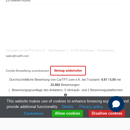
Zu meinem Konto
Copyright (c) CarTFT.com e.K. - Hauffstrasse 7 - 72762 Reutlingen - Deutschland.
sales@cartft.com
Vertrag widerrufen
Cookie-Einstellung zurücksetzen
Durchschnittliche Bewertung von CarTFT.com e.K. bei Trustami:
4.97 / 5.00
mit
22.882
Bewertungen
|
Bewertungsgrundlage des Anbieters: 5 Verkaufs- und 2 Bewertungsplattformen
|
23
Jahre Erfahrung
This website makes use of cookies to enhance browsing experience and
provide additional functionality.
Details
Privacy policy
Customize
Allow cookies
Disallow cookies