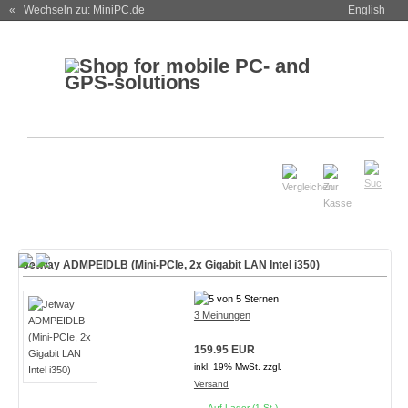
« Wechseln zu: MiniPC.de
English
Jetway ADMPEIDLB (Mini-PCIe, 2x Gigabit LAN Intel i350)
3 Meinungen
159.95 EUR
inkl. 19% MwSt. zzgl.
Versand
Auf Lager (1 St.)